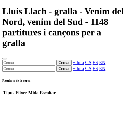
Lluís Llach - gralla - Venim del
Nord, venim del Sud - 1148
partitures i cançons per a
gralla
+ Info
CA
ES
EN
Cercar
+ Info
CA
ES
EN
Cercar
Resultats de la cerca
Tipus
Fitxer
Mida
Escoltar