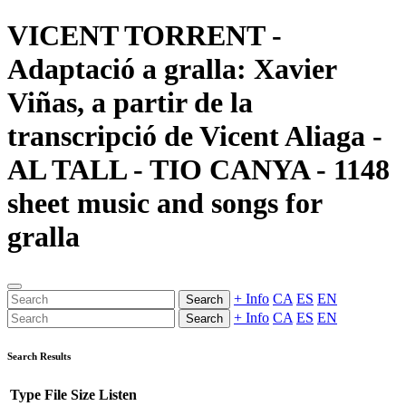
VICENT TORRENT -
Adaptació a gralla: Xavier
Viñas, a partir de la
transcripció de Vicent Aliaga -
AL TALL - TIO CANYA - 1148
sheet music and songs for
gralla
+ Info
CA
ES
EN
Search
+ Info
CA
ES
EN
Search
Search Results
Type
File
Size
Listen