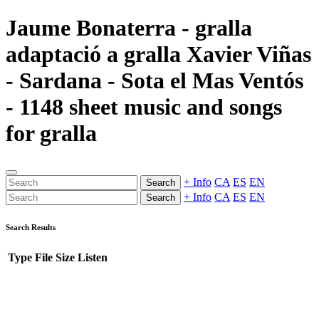
Jaume Bonaterra - gralla
adaptació a gralla Xavier Viñas
- Sardana - Sota el Mas Ventós
- 1148 sheet music and songs
for gralla
+ Info
CA
ES
EN
Search
+ Info
CA
ES
EN
Search
Search Results
Type
File
Size
Listen