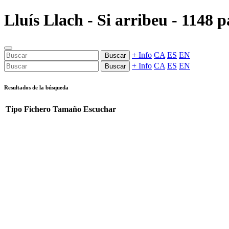
Lluís Llach - Si arribeu - 1148 p
+ Info
CA
ES
EN
Buscar
+ Info
CA
ES
EN
Buscar
Resultados de la búsqueda
Tipo
Fichero
Tamaño
Escuchar