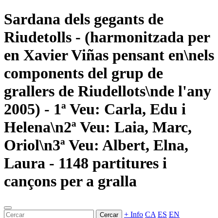
Sardana dels gegants de
Riudetolls - (harmonitzada per
en Xavier Viñas pensant en\nels
components del grup de
grallers de Riudellots\nde l'any
2005) - 1ª Veu: Carla, Edu i
Helena\n2ª Veu: Laia, Marc,
Oriol\n3ª Veu: Albert, Elna,
Laura - 1148 partitures i
cançons per a gralla
+ Info
CA
ES
EN
Cercar