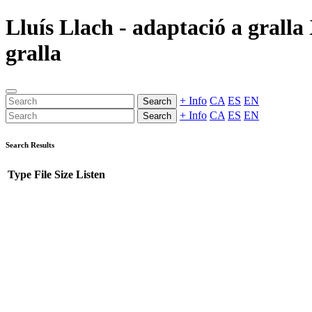
Lluís Llach - adaptació a gralla
gralla
+ Info
CA
ES
EN
Search
+ Info
CA
ES
EN
Search
Search Results
Type
File
Size
Listen