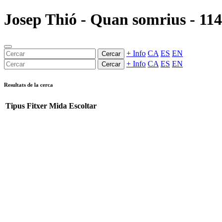
Josep Thió - Quan somrius - 1148
+ Info
CA
ES
EN
Cercar
+ Info
CA
ES
EN
Cercar
Resultats de la cerca
Tipus
Fitxer
Mida
Escoltar