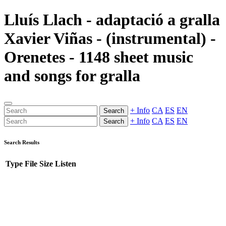
Lluís Llach - adaptació a gralla
Xavier Viñas - (instrumental) -
Orenetes - 1148 sheet music
and songs for gralla
+ Info
CA
ES
EN
Search
+ Info
CA
ES
EN
Search
Search Results
Type
File
Size
Listen