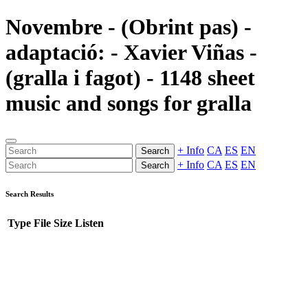
Novembre - (Obrint pas) -
adaptació: - Xavier Viñas -
(gralla i fagot) - 1148 sheet
music and songs for gralla
+ Info
CA
ES
EN
Search
+ Info
CA
ES
EN
Search
Search Results
Type
File
Size
Listen