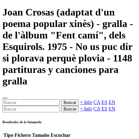
Joan Crosas (adaptat d'un
poema popular xinès) - gralla -
de l'àlbum "Fent camí", dels
Esquirols. 1975 - No us puc dir
si plorava perquè plovia - 1148
partituras y canciones para
gralla
+ Info
CA
ES
EN
Buscar
+ Info
CA
ES
EN
Buscar
Resultados de la búsqueda
Tipo
Fichero
Tamaño
Escuchar