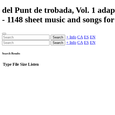
del Punt de trobada, Vol. 1 adap
- 1148 sheet music and songs for
+ Info
CA
ES
EN
Search
+ Info
CA
ES
EN
Search
Search Results
Type
File
Size
Listen