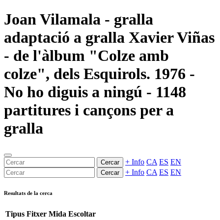
Joan Vilamala - gralla
adaptació a gralla Xavier Viñas
- de l'àlbum "Colze amb
colze", dels Esquirols. 1976 -
No ho diguis a ningú - 1148
partitures i cançons per a
gralla
+ Info
CA
ES
EN
Cercar
+ Info
CA
ES
EN
Cercar
Resultats de la cerca
Tipus
Fitxer
Mida
Escoltar