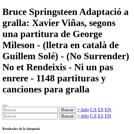
Bruce Springsteen Adaptació a
gralla: Xavier Viñas, segons
una partitura de George
Mileson - (lletra en català de
Guillem Solé) - (No Surrender)
No et Rendeixis - Ni un pas
enrere - 1148 partituras y
canciones para gralla
+ Info
CA
ES
EN
Buscar
+ Info
CA
ES
EN
Buscar
Resultados de la búsqueda