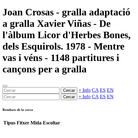
Joan Crosas - gralla adaptació
a gralla Xavier Viñas - De
l'àlbum Licor d'Herbes Bones,
dels Esquirols. 1978 - Mentre
vas i véns - 1148 partitures i
cançons per a gralla
+ Info
CA
ES
EN
Cercar
+ Info
CA
ES
EN
Cercar
Resultats de la cerca
Tipus
Fitxer
Mida
Escoltar