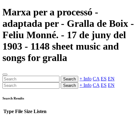
Marxa per a processó -
adaptada per - Gralla de Boix -
Feliu Monné. - 17 de juny del
1903 - 1148 sheet music and
songs for gralla
+ Info
CA
ES
EN
Search
+ Info
CA
ES
EN
Search
Search Results
Type
File
Size
Listen