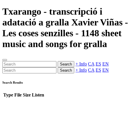
Txarango - transcripció i
adatació a gralla Xavier Viñas -
Les coses senzilles - 1148 sheet
music and songs for gralla
+ Info
CA
ES
EN
Search
+ Info
CA
ES
EN
Search
Search Results
Type
File
Size
Listen