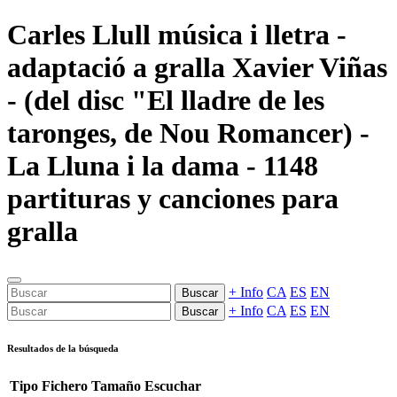
Carles Llull música i lletra -
adaptació a gralla Xavier Viñas
- (del disc "El lladre de les
taronges, de Nou Romancer) -
La Lluna i la dama - 1148
partituras y canciones para
gralla
+ Info
CA
ES
EN
Buscar
+ Info
CA
ES
EN
Buscar
Resultados de la búsqueda
Tipo
Fichero
Tamaño
Escuchar