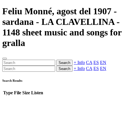
Feliu Monné, agost del 1907 -
sardana - LA CLAVELLINA -
1148 sheet music and songs for
gralla
+ Info
CA
ES
EN
Search
+ Info
CA
ES
EN
Search
Search Results
Type
File
Size
Listen