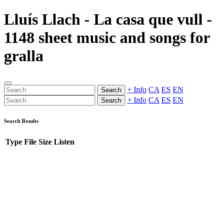
Lluís Llach - La casa que vull -
1148 sheet music and songs for
gralla
+ Info
CA
ES
EN
Search
+ Info
CA
ES
EN
Search
Search Results
Type
File
Size
Listen