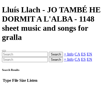
Lluís Llach - JO TAMBÉ HE
DORMIT A L'ALBA - 1148
sheet music and songs for
gralla
+ Info
CA
ES
EN
Search
+ Info
CA
ES
EN
Search
Search Results
Type
File
Size
Listen