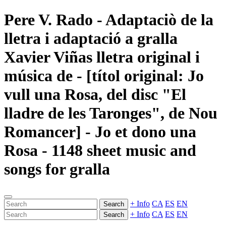
Pere V. Rado - Adaptaciò de la
lletra i adaptació a gralla
Xavier Viñas lletra original i
música de - [títol original: Jo
vull una Rosa, del disc "El
lladre de les Taronges", de Nou
Romancer] - Jo et dono una
Rosa - 1148 sheet music and
songs for gralla
+ Info
CA
ES
EN
Search
+ Info
CA
ES
EN
Search