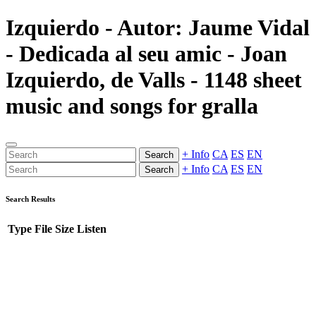
Izquierdo - Autor: Jaume Vidal
- Dedicada al seu amic - Joan
Izquierdo, de Valls - 1148 sheet
music and songs for gralla
+ Info
CA
ES
EN
Search
+ Info
CA
ES
EN
Search
Search Results
Type
File
Size
Listen