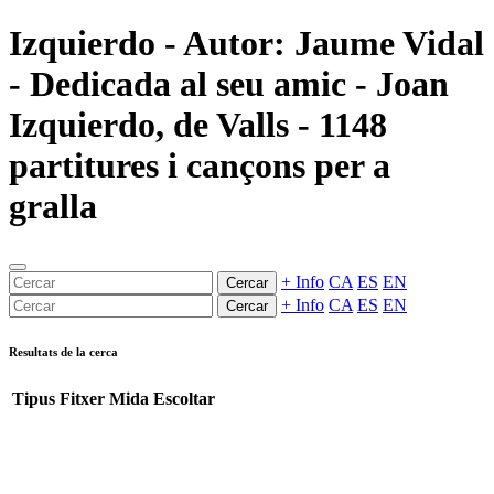
Izquierdo - Autor: Jaume Vidal
- Dedicada al seu amic - Joan
Izquierdo, de Valls - 1148
partitures i cançons per a
gralla
+ Info
CA
ES
EN
Cercar
+ Info
CA
ES
EN
Cercar
Resultats de la cerca
Tipus
Fitxer
Mida
Escoltar