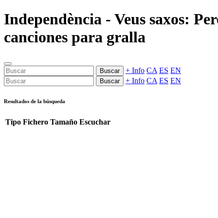
Independència - Veus saxos: Pere
canciones para gralla
+ Info
CA
ES
EN
Buscar
+ Info
CA
ES
EN
Buscar
Resultados de la búsqueda
Tipo
Fichero
Tamaño
Escuchar