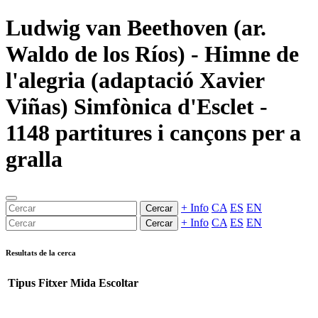
Ludwig van Beethoven (ar.
Waldo de los Ríos) - Himne de
l'alegria (adaptació Xavier
Viñas) Simfònica d'Esclet -
1148 partitures i cançons per a
gralla
+ Info
CA
ES
EN
Cercar
+ Info
CA
ES
EN
Cercar
Resultats de la cerca
Tipus
Fitxer
Mida
Escoltar