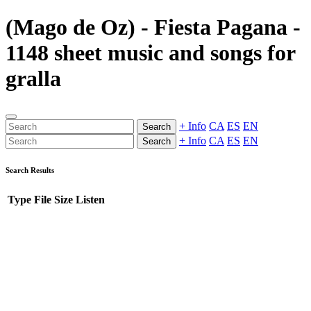
(Mago de Oz) - Fiesta Pagana -
1148 sheet music and songs for
gralla
+ Info
CA
ES
EN
Search
+ Info
CA
ES
EN
Search
Search Results
Type
File
Size
Listen