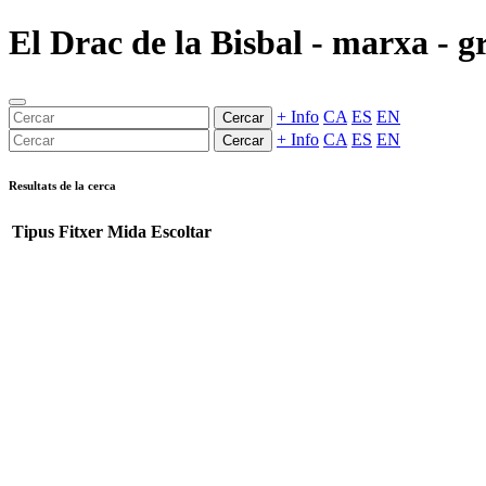
El Drac de la Bisbal - marxa - gr
+ Info
CA
ES
EN
Cercar
+ Info
CA
ES
EN
Cercar
Resultats de la cerca
Tipus
Fitxer
Mida
Escoltar