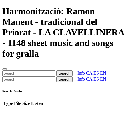
Harmonització: Ramon
Manent - tradicional del
Priorat - LA CLAVELLINERA
- 1148 sheet music and songs
for gralla
+ Info
CA
ES
EN
Search
+ Info
CA
ES
EN
Search
Search Results
Type
File
Size
Listen