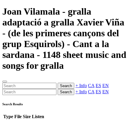
Joan Vilamala - gralla
adaptació a gralla Xavier Viña
- (de les primeres cançons del
grup Esquirols) - Cant a la
sardana - 1148 sheet music and
songs for gralla
+ Info
CA
ES
EN
Search
+ Info
CA
ES
EN
Search
Search Results
Type
File
Size
Listen