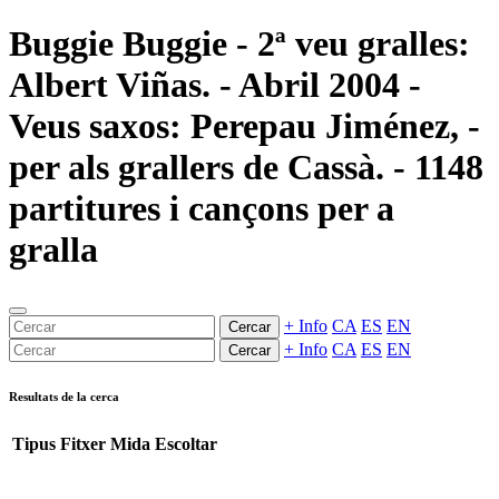
Buggie Buggie - 2ª veu gralles:
Albert Viñas. - Abril 2004 -
Veus saxos: Perepau Jiménez, -
per als grallers de Cassà. - 1148
partitures i cançons per a
gralla
+ Info
CA
ES
EN
Cercar
+ Info
CA
ES
EN
Cercar
Resultats de la cerca
Tipus
Fitxer
Mida
Escoltar