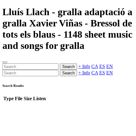
Lluís Llach - gralla adaptació a
gralla Xavier Viñas - Bressol de
tots els blaus - 1148 sheet music
and songs for gralla
+ Info
CA
ES
EN
Search
+ Info
CA
ES
EN
Search
Search Results
Type
File
Size
Listen