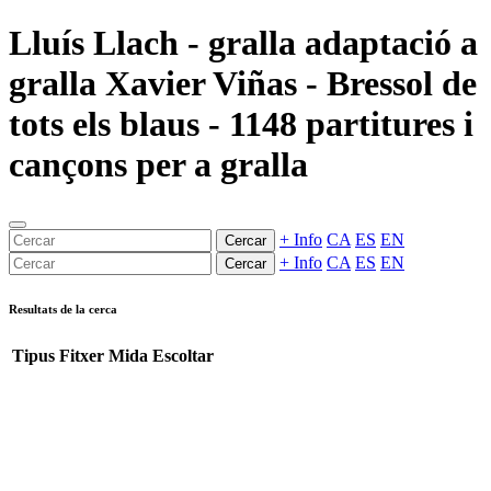
Lluís Llach - gralla adaptació a
gralla Xavier Viñas - Bressol de
tots els blaus - 1148 partitures i
cançons per a gralla
+ Info
CA
ES
EN
Cercar
+ Info
CA
ES
EN
Cercar
Resultats de la cerca
Tipus
Fitxer
Mida
Escoltar