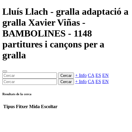
Lluís Llach - gralla adaptació a
gralla Xavier Viñas -
BAMBOLINES - 1148
partitures i cançons per a
gralla
+ Info
CA
ES
EN
Cercar
+ Info
CA
ES
EN
Cercar
Resultats de la cerca
Tipus
Fitxer
Mida
Escoltar