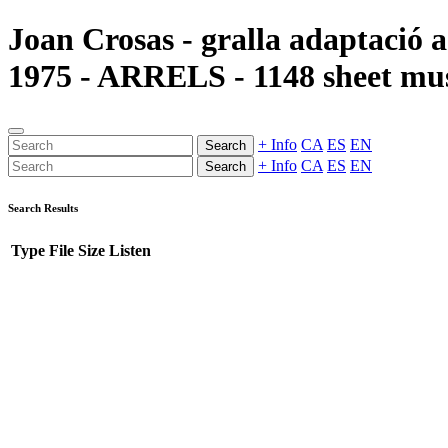
Joan Crosas - gralla adaptació a
1975 - ARRELS - 1148 sheet musi
+ Info
CA
ES
EN
Search
+ Info
CA
ES
EN
Search
Search Results
Type
File
Size
Listen