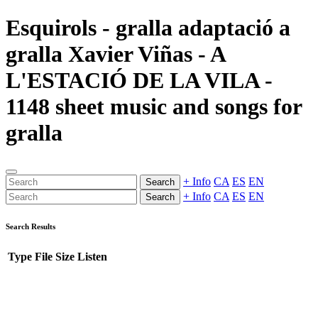
Esquirols - gralla adaptació a
gralla Xavier Viñas - A
L'ESTACIÓ DE LA VILA -
1148 sheet music and songs for
gralla
+ Info
CA
ES
EN
Search
+ Info
CA
ES
EN
Search
Search Results
Type
File
Size
Listen