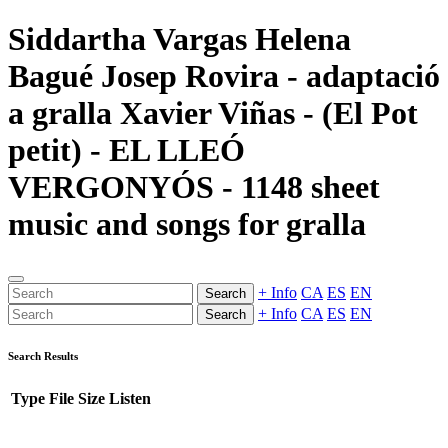
Siddartha Vargas Helena
Bagué Josep Rovira - adaptació
a gralla Xavier Viñas - (El Pot
petit) - EL LLEÓ
VERGONYÓS - 1148 sheet
music and songs for gralla
+ Info
CA
ES
EN
Search
+ Info
CA
ES
EN
Search
Search Results
Type
File
Size
Listen