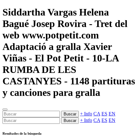
Siddartha Vargas Helena
Bagué Josep Rovira - Tret del
web www.potpetit.com
Adaptació a gralla Xavier
Viñas - El Pot Petit - 10-LA
RUMBA DE LES
CASTANYES - 1148 partituras
y canciones para gralla
+ Info
CA
ES
EN
Buscar
+ Info
CA
ES
EN
Buscar
Resultados de la búsqueda