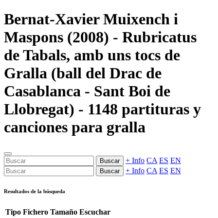
Bernat-Xavier Muixench i
Maspons (2008) - Rubricatus
de Tabals, amb uns tocs de
Gralla (ball del Drac de
Casablanca - Sant Boi de
Llobregat) - 1148 partituras y
canciones para gralla
+ Info
CA
ES
EN
Buscar
+ Info
CA
ES
EN
Buscar
Resultados de la búsqueda
Tipo
Fichero
Tamaño
Escuchar