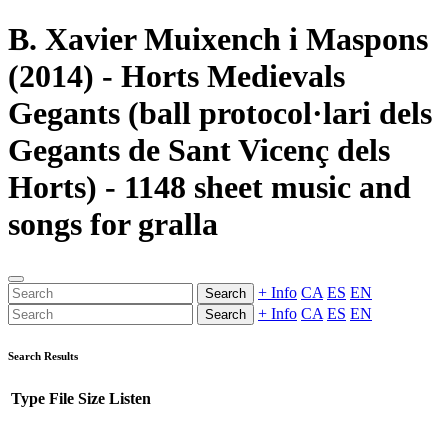
B. Xavier Muixench i Maspons
(2014) - Horts Medievals
Gegants (ball protocol·lari dels
Gegants de Sant Vicenç dels
Horts) - 1148 sheet music and
songs for gralla
+ Info
CA
ES
EN
Search
+ Info
CA
ES
EN
Search
Search Results
Type
File
Size
Listen