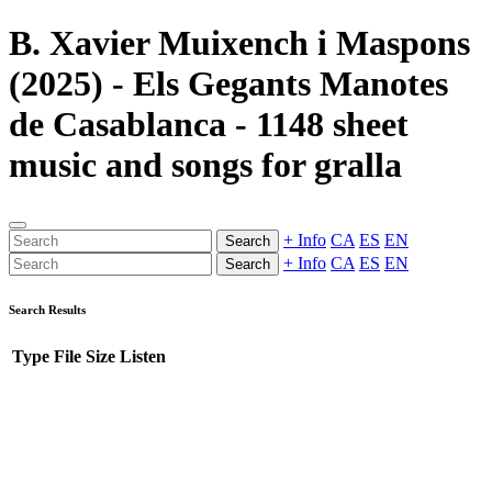
B. Xavier Muixench i Maspons
(2025) - Els Gegants Manotes
de Casablanca - 1148 sheet
music and songs for gralla
+ Info
CA
ES
EN
Search
+ Info
CA
ES
EN
Search
Search Results
Type
File
Size
Listen