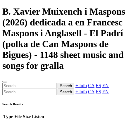
B. Xavier Muixench i Maspons
(2026) dedicada a en Francesc
Maspons i Anglasell - El Padrí
(polka de Can Maspons de
Bigues) - 1148 sheet music and
songs for gralla
+ Info
CA
ES
EN
Search
+ Info
CA
ES
EN
Search
Search Results
Type
File
Size
Listen