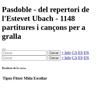
Pasdoble - del repertori de
l'Estevet Ubach - 1148
partitures i cançons per a
gralla
+ Info
CA
ES
EN
Cercar
+ Info
CA
ES
EN
Cercar
Resultats de la cerca
Tipus
Fitxer
Mida
Escoltar