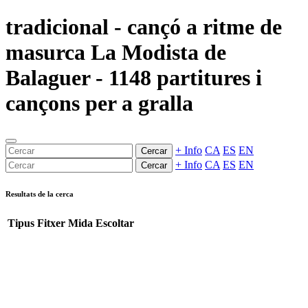
tradicional - cançó a ritme de
masurca La Modista de
Balaguer - 1148 partitures i
cançons per a gralla
+ Info
CA
ES
EN
Cercar
+ Info
CA
ES
EN
Cercar
Resultats de la cerca
Tipus
Fitxer
Mida
Escoltar