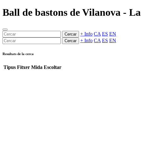
Ball de bastons de Vilanova - La
+ Info
CA
ES
EN
Cercar
+ Info
CA
ES
EN
Cercar
Resultats de la cerca
Tipus
Fitxer
Mida
Escoltar