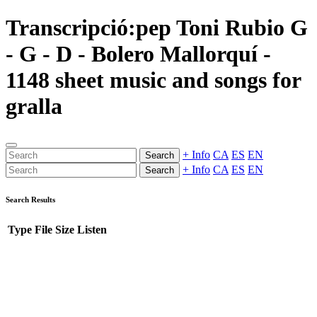
Transcripció:pep Toni Rubio G
- G - D - Bolero Mallorquí -
1148 sheet music and songs for
gralla
+ Info
CA
ES
EN
Search
+ Info
CA
ES
EN
Search
Search Results
Type
File
Size
Listen