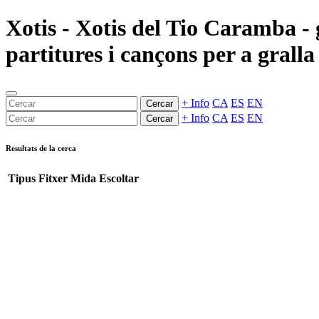
Xotis - Xotis del Tio Caramba -
partitures i cançons per a gralla
+ Info
CA
ES
EN
Cercar
+ Info
CA
ES
EN
Cercar
Resultats de la cerca
Tipus
Fitxer
Mida
Escoltar