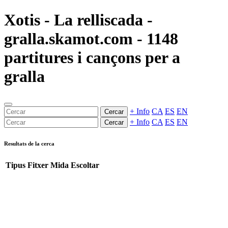
Xotis - La relliscada -
gralla.skamot.com - 1148
partitures i cançons per a
gralla
+ Info
CA
ES
EN
Cercar
+ Info
CA
ES
EN
Cercar
Resultats de la cerca
Tipus
Fitxer
Mida
Escoltar