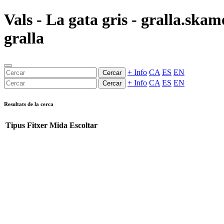
Vals - La gata gris - gralla.ska
gralla
+ Info
CA
ES
EN
Cercar
+ Info
CA
ES
EN
Cercar
Resultats de la cerca
Tipus
Fitxer
Mida
Escoltar