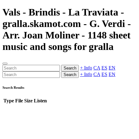
Vals - Brindis - La Traviata -
gralla.skamot.com - G. Verdi -
Arr. Joan Moliner - 1148 sheet
music and songs for gralla
+ Info
CA
ES
EN
Search
+ Info
CA
ES
EN
Search
Search Results
Type
File
Size
Listen