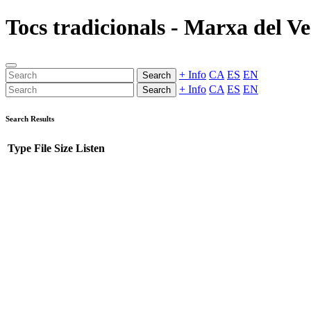
Tocs tradicionals - Marxa del V
+ Info
CA
ES
EN
Search
+ Info
CA
ES
EN
Search
Search Results
Type
File
Size
Listen